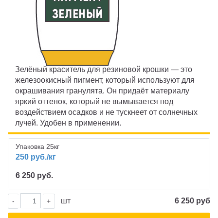
ПИГМЕНТ
ИСКУССТВЕННАЯ ТРАВА
ПРОМПОЛЫ
ТЕХНИКА
Зелёный краситель для резиновой крошки — это
железоокисный пигмент, который используют для
окрашивания гранулята. Он придаёт материалу
Чебоксары
яркий оттенок, который не вымывается под
воздействием осадков и не тускнеет от солнечных
лучей. Удобен в применении.
Упаковка 25кг
250 руб./кг
6 250 руб.
шт
6 250 руб
-
+