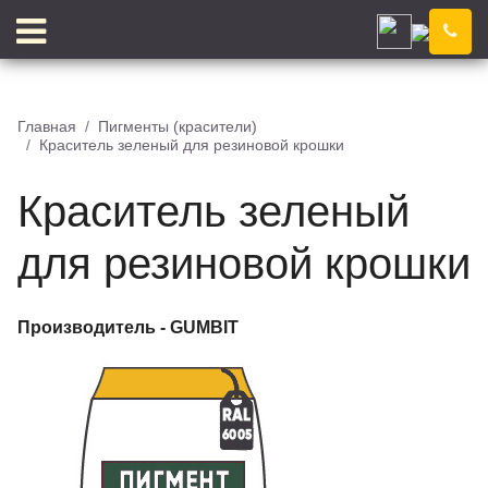
Чебоксары
Компания
Новости
Главная
Пигменты (красители)
Краситель зеленый для резиновой крошки
Блог
Цены
Доставка
Контакты
Краситель зеленый
Отзывы
Цветовой конструктор
для резиновой крошки
Производитель -
GUMBIT
КЛЕЙ
КРОШКА