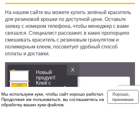
На нашем сайте вы можете купить зелёный краситель
для резиновой крошки по доступной цене. Оставьте
заявку с номером телефона, чтобы менеджер с вами
связался. Специалист расскажет, в каких пропорциях
смешивать краситель с резиновым гранулятом и
полимерным клеем, посоветует удобный способ
оплаты и доставки.
*
X
Ваше имя:
Новый
продукт!
Клей с
повышенной
эластичностью
Мы используем куки, чтобы сайт хорошо работал.
Хорошо,
*
Ваш E-mail:
Продолжая им пользоваться, вы соглашаетесь на
принимаю
обработку ваших куки‑файлов.
Ваш телефон: