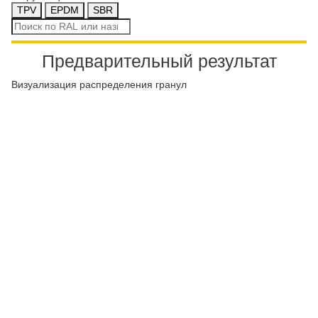
TPV
EPDM
SBR
Поиск
цвета
Предварительный результат
ПРОМПОЛЫ
Визуализация распределения гранул
Чебоксары