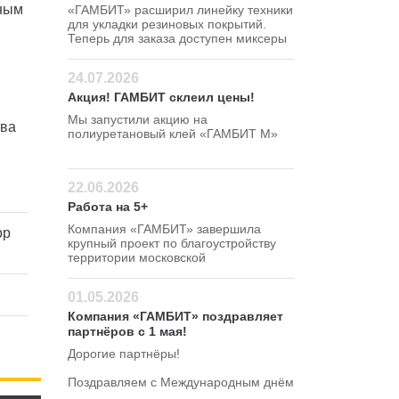
тным
«ГАМБИТ» расширил линейку техники
для укладки резиновых покрытий.
Теперь для заказа доступен миксеры
для резиновой крошки 120 380 В
24.07.2026
Акция! ГАМБИТ склеил цены!
Мы запустили акцию на
тва
полиуретановый клей «ГАМБИТ М»
Успейте сделать заказ по
привлекательной цене — 295 руб/кг!
22.06.2026
Работа на 5+
Компания «ГАМБИТ» завершила
ор
крупный проект по благоустройству
территории московской
школы в Северном
административном округе.
01.05.2026
Компания «ГАМБИТ» поздравляет
партнёров с 1 мая!
Дорогие партнёры!
Поздравляем с Международным днём
весны и труда!