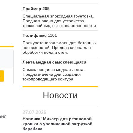
Праймер 205
Специальная эпоксидная грунтовка.
Предназначена для устройства
тонкослойных, высоконаполненных и
монолитных покрытий. Защищает
поверхности от воздействия водных и
Полифлекс 1101
химических растворов.
Полиуретановая эмаль для бетонных
поверхностей. Предназначена для
обработки пола и стен.
Предотвращает пыление, защищает
покрытия от воздействия влаги.
Лента медная самоклеющаяся
Самоклеящаяся медная лента.
Предназначена для создания
ь
токопроводящего контура
антистатического пола. Наклеивается
на огрунтованные поверхности.
Новости
27.07.2026
кие
Новинка! Миксер для резиновой
крошки с увеличенной загрузкой
барабана