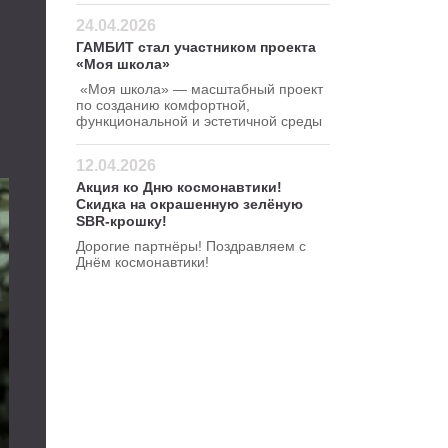
24.04.2026
ГАМБИТ стал участником проекта
«Моя школа»
«Моя школа» — масштабный проект
по созданию комфортной,
функциональной и эстетичной среды
для школ.
12.04.2026
Акция ко Дню космонавтики!
Скидка на окрашенную зелёную
SBR-крошку!
Дорогие партнёры! Поздравляем с
Днём космонавтики!
Желаем космических успехов и быть
первыми в своём деле!